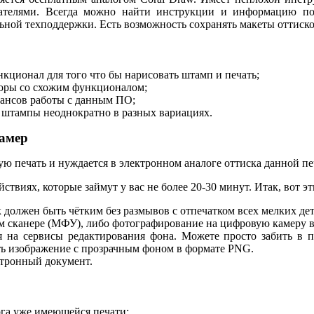
ателями. Всегда можно найти инструкции и информацию по 
ьной техподдержки. Есть возможность сохранять макеты оттиск
ционал для того что бы нарисовать штамп и печать;
кторы со схожим функционалом;
юансов работы с данным ПО;
ь штампы неоднократно в разных вариациях.
камер
вую печать и нуждается в электронном аналоге оттиска данной п
ствиях, которые займут у вас не более 20-30 минут. Итак, вот эт
 должен быть чётким без размывов с отпечатком всех мелких дет
м сканере (МФУ), либо фотографирование на цифровую камеру 
 на сервисы редактирования фона. Можете просто забить в п
ть изображение с прозрачным фоном в формате PNG.
ктронный документ.
ога уже имеющейся печати;