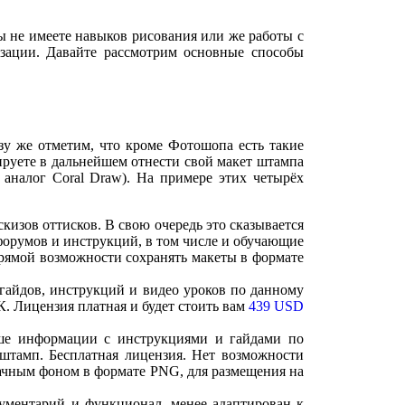
ы не имеете навыков рисования или же работы с
зации. Давайте рассмотрим основные способы
у же отметим, что кроме Фотошопа есть такие
ируете в дальнейшем отнести свой макет штампа
 аналог Coral Draw). На примере этих четырёх
изов оттисков. В свою очередь это сказывается
форумов и инструкций, в том числе и обучающие
прямой возможности сохранять макеты в формате
 гайдов, инструкций и видео уроков по данному
К. Лицензия платная и будет стоить вам
439 USD
ьше информации с инструкциями и гайдами по
штамп. Бесплатная лицензия. Нет возможности
зрачным фоном в формате PNG, для размещения на
рументарий и функционал, менее адаптирован к