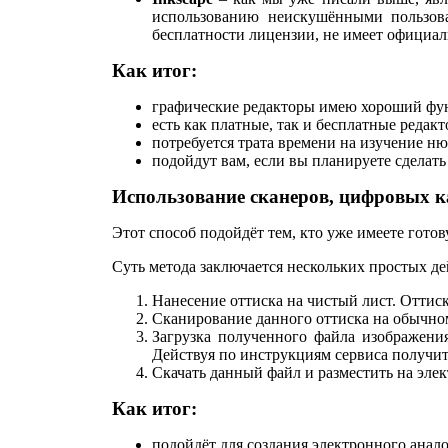
использованию неискушёнными пользов
бесплатности лицензии, не имеет официал
Как итог:
графические редакторы имею хороший функ
есть как платные, так и бесплатные реда
потребуется трата времени на изучение н
подойдут вам, если вы планируете сделат
Использование сканеров, цифровых 
Этот способ подойдёт тем, кто уже имеете гото
Суть метода заключается нескольких простых дей
Нанесение оттиска на чистый лист. Оттиск
Сканирование данного оттиска на обычно
Загрузка полученного файла изображения
Действуя по инструкциям сервиса получи
Скачать данный файл и разместить на эле
Как итог:
подойдёт для создания электронного анал