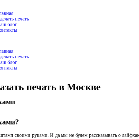
лавная
делать печать
аш блог
онтакты
лавная
делать печать
аш блог
онтакты
азать печать в Москве
ками
ками?
ь штамп своими руками. И да мы не будем рассказывать о лайфха