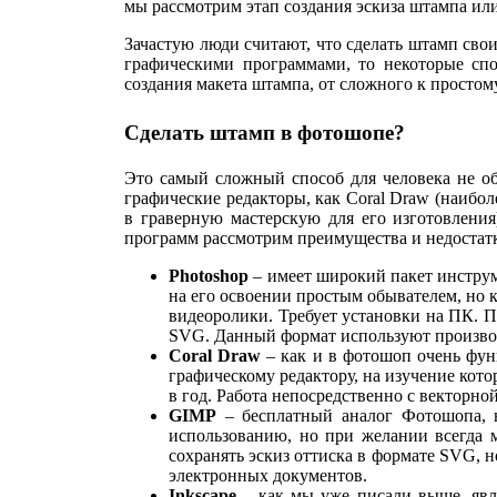
мы рассмотрим этап создания эскиза штампа или
Зачастую люди считают, что сделать штамп сво
графическими программами, то некоторые сп
создания макета штампа, от сложного к простому
Сделать штамп в фотошопе?
Это самый сложный способ для человека не о
графические редакторы, как Coral Draw (наибо
в граверную мастерскую для его изготовления
программ рассмотрим преимущества и недостатк
Photoshop
– имеет широкий пакет инструме
на его освоении простым обывателем, но 
видеоролики. Требует установки на ПК. П
SVG. Данный формат используют производ
Coral Draw
– как и в фотошоп очень фун
графическому редактору, на изучение кото
в год. Работа непосредственно с векторно
GIMP
– бесплатный аналог Фотошопа, 
использованию, но при желании всегда 
сохранять эскиз оттиска в формате SVG, 
электронных документов.
Inkscape
– как мы уже писали выше, явл