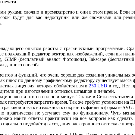
 печати.
ими руками сложно и времязатратно и они в этом правы. Если в
особы будут для вас недоступны или же сложными для реали
.
бладающего опытом работы с графическими программами. Сраз
лее подходящий редактор векторных изображений, если вы план
), GIMP (бесплатный аналог Фотошопа), Inkscape (бесплатный
и данного способа.
нтов и функций, что очень хорошо для создания уникальных эск
как плюс по данному графическому редактору существует масса 
латная лицензия, которая обойдётся вам в
250 USD
в год. Нет 
ители при изготовлении оттисков штампов и печатей.
кционален и это его плюс и минус. Так же в Сети есть тысячи
рых потребуется затратить время. Так же требует установки на П
й графикой и есть возможность сохранять файлы в формате SVG.
но практически не уступает ему по функционалу. Чуть мен
можно найти ответы практически на все вопросы как сделать 
но идеально подойдёт для создания электронного оттиска с про
яется бесплатным аналогом Coral Draw. Имеет неплохой инст