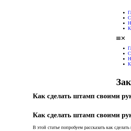
Г
С
Н
К
Г
С
Н
К
Зак
Как сделать штамп своими ру
Как сделать штамп своими ру
В этой статье попробуем рассказать как сделат