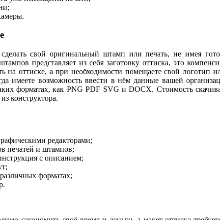
ни;
камеры.
е
сделать свой оригинальный штамп или печать, не имея гото
штампов представляет из себя заготовку оттиска, это компенс
ь на оттиске, а при необходимости помещаете свой логотип и
гда имеете возможность ввести в нём данные вашей организац
аких форматах, как PNG PDF SVG и DOCX. Стоимость скачиван
 из конструктора.
 графическими редакторами;
в печатей и штампов;
инструкция с описанием;
ут;
 различных форматах;
р.
одимо сэкономить своё время и деньги, а макет оттиска требуе